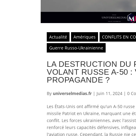
Actualité
Amériques
CONFLITS EN C
Guerre Russo-Ukrainienne
LA DESTRUCTION DU
VOLANT RUSSE A-50 :
PROPAGANDE ?
By
universelmedias.fr
|
Juin 11, 2024
|
0 C
Les États-Unis ont affirmé qu'un A-50 russe
missile Patriot en Ukraine, marquant une é
conflit. Les forces ukrainiennes, avec l'assi
renforcé leurs capacités défensives, inflige
l'aviation russe. Cependant, la Russie nie ce