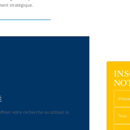
ent stratégique.
IN
NO
É
finer votre recherche ou utilisez la