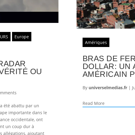
OURS
Europe
Amériques
BRAS DE FER
 RADAR
DOLLAR: UN 
 VÉRITÉ OU
AMÉRICAIN 
By
universelmedias.fr
|
J
omments
Read More
 a été abattu par un
tape importante dans le
stance occidentale, ont
ant un coup dur à
s allégations, ajoutant