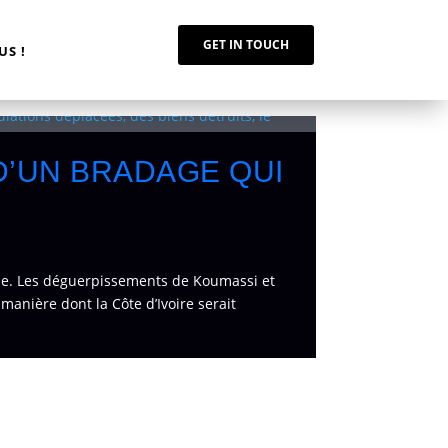
GET IN TOUCH
S !
D’UN BRADAGE QUI
tème. Les déguerpissements de Koumassi et
manière dont la Côte d’Ivoire serait