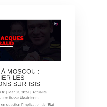
 À MOSCOU :
IER LES
ONS SUR ISIS
.fr
|
Mar 31, 2024
|
Actualité
,
uerre Russo-Ukrainienne
n question l’implication de l’État