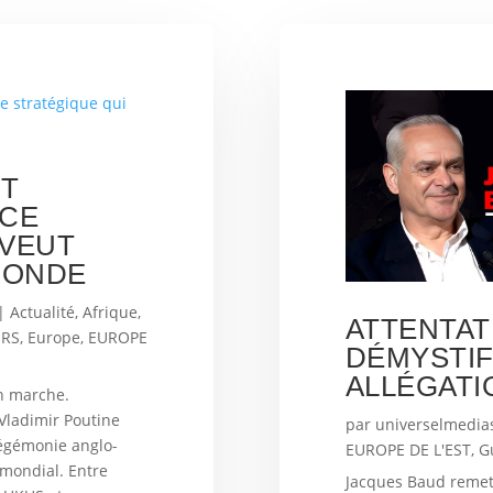
ET
NCE
 VEUT
MONDE
|
Actualité
,
Afrique
,
ATTENTAT
URS
,
Europe
,
EUROPE
DÉMYSTIF
ALLÉGATI
en marche.
ladimir Poutine
par
universelmedias
hégémonie anglo-
EUROPE DE L'EST
,
G
mondial. Entre
Jacques Baud remet e