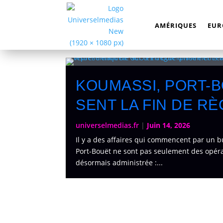
AMÉRIQUES
EUR
KOUMASSI, PORT-B
SENT LA FIN DE R
universelmedias.fr
|
Juin 14, 2026
Il y a des affaires qui commencent par un b
Port-Bouët ne sont pas seulement des opérati
désormais administrée :...