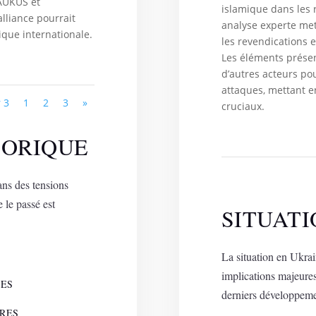
’AUKUS et
islamique dans les 
alliance pourrait
analyse experte me
tique internationale.
les revendications e
Les éléments prése
d’autres acteurs po
attaques, mettant e
 3
1
2
3
»
cruciaux.
TORIQUE
ans des tensions
 le passé est
SITUAT
La situation en Ukra
implications majeures
LES
derniers développeme
RES