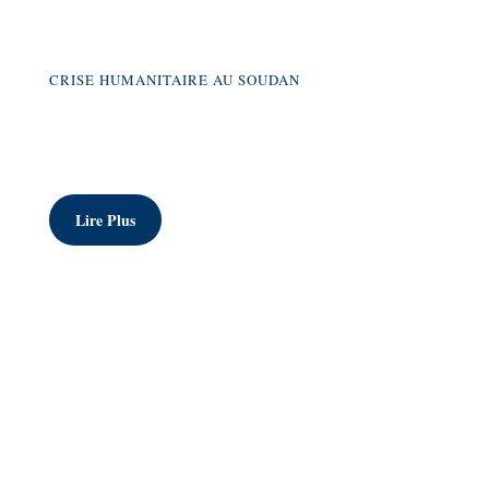
CRISE HUMANITAIRE AU SOUDAN
Aperçu de la Crise
Lire Plus
Le Soudan traverse une crise humanitaire sans précédent. Des
millions de personnes sont déplacées, et l'accès aux besoins de
base comme l'eau, la nourriture et les soins médicaux est
gravement limité. Les conflits armés et les catastrophes
naturelles aggravent la situation, rendant l'aide internationale
indispensable. Découvrez les dernières nouvelles et les efforts
de secours en cours.